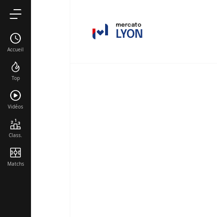
Noah Nartey
mercato
Rémi Himbert
LYON
Accueil
Loïs Openda
Top
Julien Duranvi
Kaïl Boudach
Vidéos
Class.
Matchs