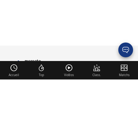
mercato
LYON
Accueil
Top
Vidéos
Class.
Matchs
Liens utiles
Contact
Mentions légales
Membre du réseau
Mercato.fr